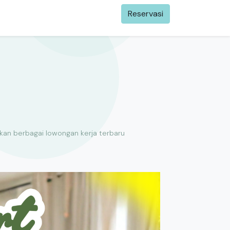
Reservasi​
0
mi
Registrasi Event
Events
Blog
ukan berbagai lowongan kerja terbaru