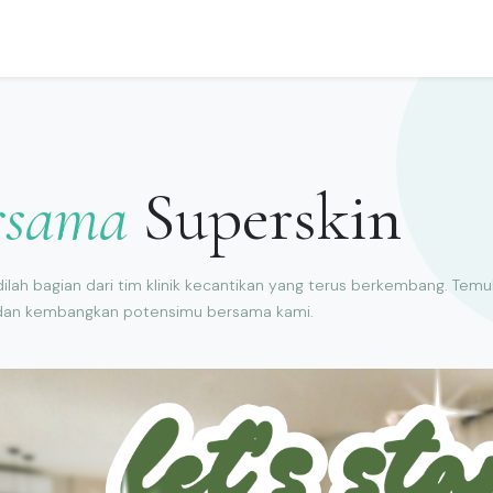
watan
Promo
Dokter Kami
Klinik Kami
Karir
Hubungi Ka
rsama
Superskin
ilah bagian dari tim klinik kecantikan yang terus berkembang. Tem
dan kembangkan potensimu bersama kami.